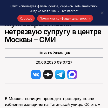
Сайт использует файлы cookie, сервисы веб-аналитики
Яндекс Метрика, и LiveInternet
НОВОСТИ РОССИИ
Хорошо
Политика конфиденциальности
Муж зверски избил
нетрезвую супругу в центре
Акценты
Материалы о Рязани и области
Москвы – СМИ
Проекты 7 инфо
Здоровье
Никита Рязанцев
Интересное
20.06.2020 09:07:27
Новости кино и ТВ
Новости России
Политика
Новости мира
Все материалы 7инфо
В Москве полиция проводит проверку после
О НАС
избиения женщины на Таганской улице. Об этом