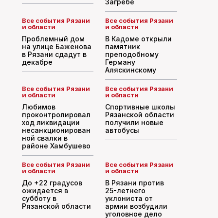
Загребе
Все события Рязани
Все события Рязани
и области
и области
Проблемный дом
В Кадоме открыли
на улице Баженова
памятник
в Рязани сдадут в
преподобному
декабре
Герману
Аляскинскому
Все события Рязани
Все события Рязани
и области
и области
Любимов
Спортивные школы
проконтролировал
Рязанской области
ход ликвидации
получили новые
несанкционирован
автобусы
ной свалки в
районе Хамбушево
Все события Рязани
Все события Рязани
и области
и области
До +22 градусов
В Рязани против
ожидается в
25-летнего
субботу в
уклониста от
Рязанской области
армии возбудили
уголовное дело