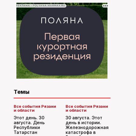
РЕКЛАМА • POLYANA.MARMAX.RU
Темы
Все события Рязани
Все события Рязани
и области
и области
Этот день. 30
30 августа. Этот
августа. День
день в истории.
Республики
Железнодорожная
Татарстан
катастрофа в