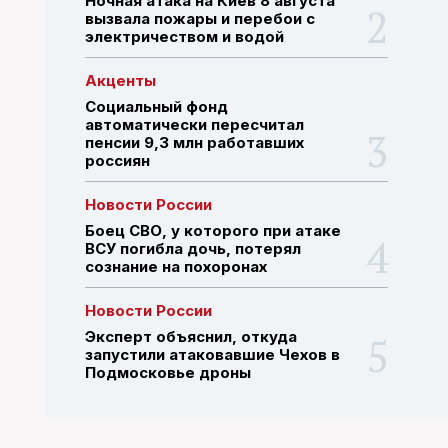
Ночная атака на Киев 8 августа
вызвала пожары и перебои с
электричеством и водой
ПОИСК ПО САЙТУ
Акценты
Социальный фонд
автоматически пересчитал
пенсии 9,3 млн работавших
россиян
Новости России
Боец СВО, у которого при атаке
ВСУ погибла дочь, потерял
сознание на похоронах
Новости России
Эксперт объяснил, откуда
запустили атаковавшие Чехов в
Подмосковье дроны