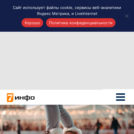
Сайт использует файлы cookie, сервисы веб-аналитики
Яндекс Метрика, и LiveInternet
Хорошо
Политика конфиденциальности
Акценты
Материалы о Рязани и области
Проекты 7 инфо
Здоровье
Интересное
Новости кино и ТВ
Новости России
Политика
Новости мира
Все материалы 7инфо
О НАС