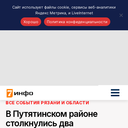
Сайт использует файлы cookie, сервисы веб-аналитики
Яндекс Метрика, и LiveInternet
Хорошо
Политика конфиденциальности
Акценты
Материалы о Рязани и области
Проекты 7 инфо
Здоровье
Интересное
Новости кино и ТВ
Новости России
Политика
Новости мира
ВСЕ СОБЫТИЯ РЯЗАНИ И ОБЛАСТИ
Все материалы 7инфо
В Путятинском районе
О НАС
столкнулись два