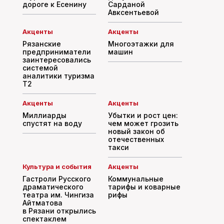
дороге к Есенину
Сарданой
Авксентьевой
Акценты
Акценты
Рязанские
Многоэтажки для
предприниматели
машин
заинтересовались
системой
аналитики туризма
T2
Акценты
Акценты
Миллиарды
Убытки и рост цен:
спустят на воду
чем может грозить
новый закон об
отечественных
такси
Культура и события
Акценты
Гастроли Русского
Коммунальные
драматического
тарифы и коварные
театра им. Чингиза
рифы
Айтматова
в Рязани открылись
спектаклем