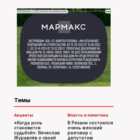
РЕКЛАМА • POLYANA.MARMAX.RU
Темы
Акценты
Власть и политика
«Когда роль
В Рязани состоялся
становится
очень женский
судьбой»: Вячеслав
разговор с
Журавлёв о своей
депутатом