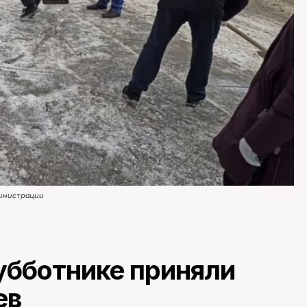
министрации
убботнике приняли
ев