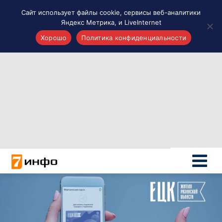
Сайт использует файлы cookie, сервисы веб-аналитики
Яндекс Метрика, и LiveInternet
Хорошо
Политика конфиденциальности
Акценты
Материалы о Рязани и области
Проекты 7 инфо
Здоровье
Интересное
Новости кино и ТВ
Новости России
Политика
Новости мира
Все материалы 7инфо
О НАС