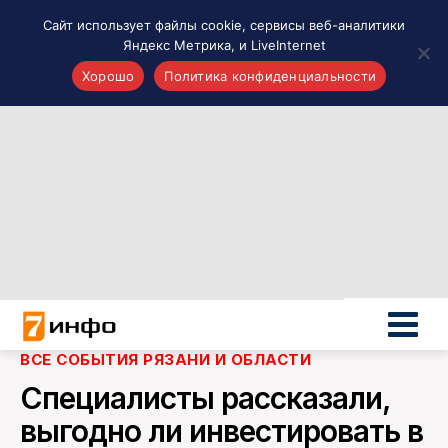
Сайт использует файлы cookie, сервисы веб-аналитики
Яндекс Метрика, и LiveInternet
Хорошо
Политика конфиденциальности
Акценты
Материалы о Рязани и области
Проекты 7 инфо
Здоровье
Интересное
Новости кино и ТВ
Новости России
Политика
Новости мира
ВСЕ СОБЫТИЯ РЯЗАНИ И ОБЛАСТИ
Все материалы 7инфо
Специалисты рассказали,
О НАС
выгодно ли инвестировать в