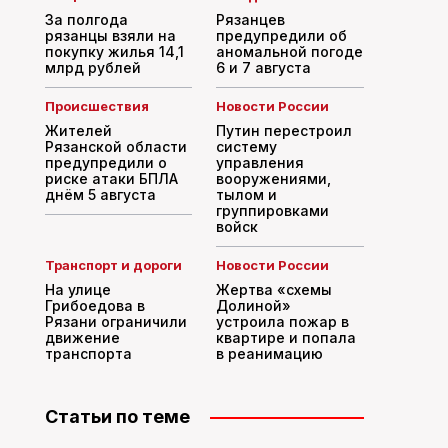
За полгода
Рязанцев
рязанцы взяли на
предупредили об
покупку жилья 14,1
аномальной погоде
млрд рублей
6 и 7 августа
Происшествия
Новости России
Жителей
Путин перестроил
Рязанской области
систему
предупредили о
управления
риске атаки БПЛА
вооружениями,
днём 5 августа
тылом и
группировками
войск
Транспорт и дороги
Новости России
На улице
Жертва «схемы
Грибоедова в
Долиной»
Рязани ограничили
устроила пожар в
движение
квартире и попала
транспорта
в реанимацию
Статьи по теме