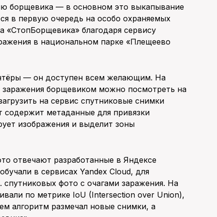
ию борщевика — в основном это выкапывание
тся в первую очередь на особо охраняемых
а «СтопБорщевика» благодаря сервису
аражения в национальном парке «Плещеево
онтёры — он доступен всем желающим. На
х заражения борщевиком можно посмотреть на
 загрузить на сервис спутниковые снимки
т содержит метаданные для привязки
рует изображения и выделит зоны
ото отвечают разработанные в Яндексе
бучали в сервисах Yandex Cloud, для
. спутниковых фото с очагами заражения. На
али по метрике IoU (Intersection over Union),
тем алгоритм размечал новые снимки, а