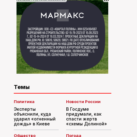
РЕКЛАМА • POLYANA.MARMAX.RU
Темы
Политика
Новости России
Эксперты
В Госдуме
объяснили, куда
придумали, как
ударил «огненный
спасти жертв
дождь» в Киеве
«схемы Долиной»
Общество
Погода