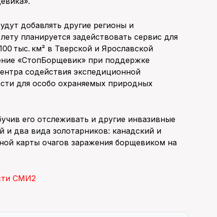
евика».
будут добавлять другие регионы и
лету планируется задействовать сервис для
0 тыс. км² в Тверской и Ярославской
жение «СтопБорщевик» при поддержке
ентра содействия экспедиционной
ости для особо охраняемых природных
учив его отслеживать и другие инвазивные
й и два вида золотарников: канадский и
иной карты очагов заражения борщевиком на
сти СМИ2