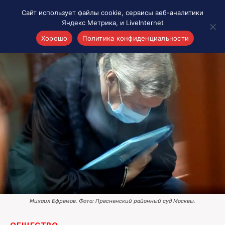
Сайт использует файлы cookie, сервисы веб-аналитики
Яндекс Метрика, и LiveInternet
Хорошо
Политика конфиденциальности
Акценты
Материалы о Рязани и области
Проекты 7 инфо
Здоровье
Интересное
Новости кино и ТВ
Новости России
Политика
Новости мира
Все материалы 7инфо
Михаил Ефремов. Фото: Пресненский районный суд Москвы.
О НАС