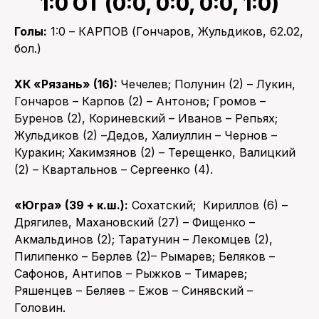
1:0 ОТ (0:0, 0:0, 0:0, 1:0)
Голы:
1:0 – КАРПОВ (Гончаров, Жульдиков, 62.02,
бол.)
ХК «Рязань» (16):
Чечелев; Полунин (2) – Лукин,
Гончаров – Карпов (2) – Антонов; Громов –
Буренов (2), Кориневский – Иванов – Репьях;
Жульдиков (2) –Дедов, Халиуллин – Чернов –
Куракин; Хакимзянов (2) – Терещенко, Валицкий
(2) – Квартальнов – Сергеенко (4).
«Югра» (39 + к.ш.):
Сохатский; Кириллов (6) –
Дрягилев, Махановский (27) – Фищенко –
Акмальдинов (2); Таратунин – Лекомцев (2),
Пилипенко – Берлев (2)– Рымарев; Беляков –
Сафонов, Антипов – Рыжков – Тимарев;
Ряшенцев – Беляев – Ежов – Синявский –
Головин.