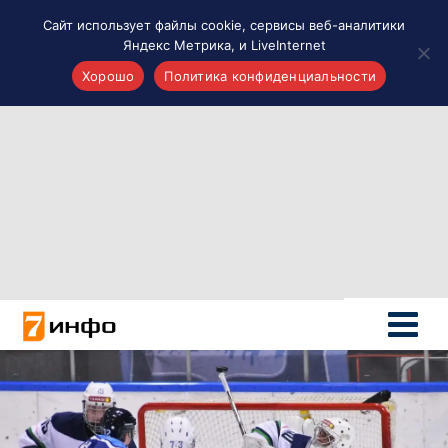
Сайт использует файлы cookie, сервисы веб-аналитики
Яндекс Метрика, и LiveInternet
Хорошо
Политика конфиденциальности
Акценты
Материалы о Рязани и области
Проекты 7 инфо
Здоровье
Интересное
Новости кино и ТВ
Новости России
Политика
Новости мира
Все материалы 7инфо
О НАС