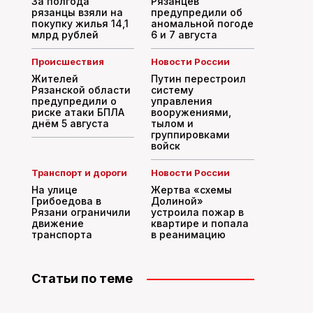
За полгода
Рязанцев
рязанцы взяли на
предупредили об
покупку жилья 14,1
аномальной погоде
млрд рублей
6 и 7 августа
Происшествия
Новости России
Жителей
Путин перестроил
Рязанской области
систему
предупредили о
управления
риске атаки БПЛА
вооружениями,
днём 5 августа
тылом и
группировками
войск
Транспорт и дороги
Новости России
На улице
Жертва «схемы
Грибоедова в
Долиной»
Рязани ограничили
устроила пожар в
движение
квартире и попала
транспорта
в реанимацию
Статьи по теме