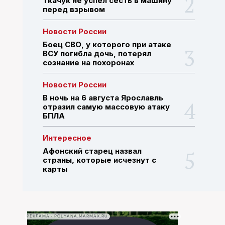
Ткачук не успел сесть в машину
перед взрывом
ПОИСК ПО САЙТУ
Новости России
Боец СВО, у которого при атаке
ВСУ погибла дочь, потерял
сознание на похоронах
Новости России
В ночь на 6 августа Ярославль
отразил самую массовую атаку
БПЛА
Интересное
Афонский старец назвал
страны, которые исчезнут с
карты
РЕКЛАМА • POLYANA.MARMAX.RU