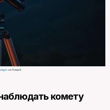
ockgiu
на Freepik
 наблюдать комету