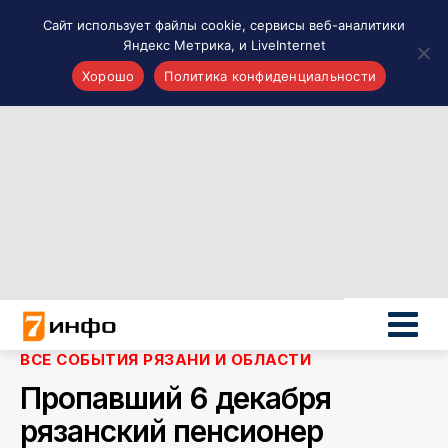
Сайт использует файлы cookie, сервисы веб-аналитики
Яндекс Метрика, и LiveInternet
Хорошо
Политика конфиденциальности
Акценты
Материалы о Рязани и области
Проекты 7 инфо
Здоровье
Интересное
Новости кино и ТВ
Новости России
Политика
Новости мира
ВСЕ СОБЫТИЯ РЯЗАНИ И ОБЛАСТИ
Все материалы 7инфо
Пропавший 6 декабря
О НАС
рязанский пенсионер