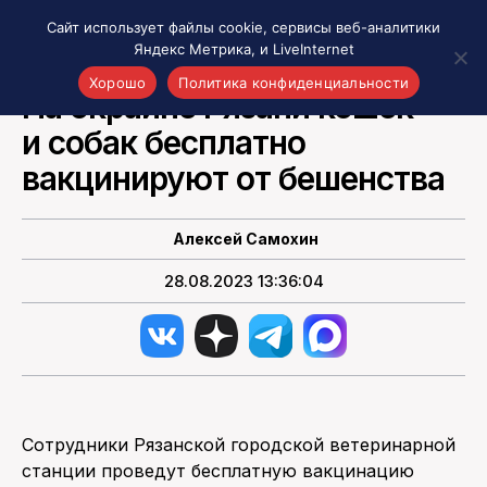
Сайт использует файлы cookie, сервисы веб-аналитики
Яндекс Метрика, и LiveInternet
ВСЕ СОБЫТИЯ РЯЗАНИ И ОБЛАСТИ
Хорошо
Политика конфиденциальности
На окраине Рязани кошек
и собак бесплатно
Акценты
Материалы о Рязани и области
вакцинируют от бешенства
Проекты 7 инфо
Здоровье
Алексей Самохин
Интересное
28.08.2023 13:36:04
Новости кино и ТВ
Новости России
Политика
Новости мира
Все материалы 7инфо
Сотрудники Рязанской городской ветеринарной
О НАС
станции проведут бесплатную вакцинацию