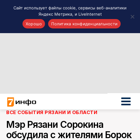
Сайт использует файлы cookie, сервисы веб-аналитики
Яндекс Метрика, и LiveInternet
Хорошо
Политика конфиденциальности
Акценты
Материалы о Рязани и области
Проекты 7 инфо
Здоровье
Интересное
Новости кино и ТВ
Новости России
Политика
Новости мира
ВСЕ СОБЫТИЯ РЯЗАНИ И ОБЛАСТИ
Все материалы 7инфо
Мэр Рязани Сорокина
О НАС
обсудила с жителями Борок