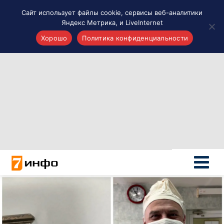
Сайт использует файлы cookie, сервисы веб-аналитики
Яндекс Метрика, и LiveInternet
Хорошо
Политика конфиденциальности
Акценты
Материалы о Рязани и области
Проекты 7 инфо
Здоровье
Интересное
Новости кино и ТВ
Новости России
Политика
Новости мира
Все материалы 7инфо
О НАС