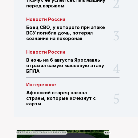
Ткачук не успел сесть в машину
перед взрывом
ПОИСК ПО САЙТУ
Новости России
Боец СВО, у которого при атаке
ВСУ погибла дочь, потерял
сознание на похоронах
Новости России
В ночь на 6 августа Ярославль
отразил самую массовую атаку
БПЛА
Интересное
Афонский старец назвал
страны, которые исчезнут с
карты
РЕКЛАМА • POLYANA.MARMAX.RU