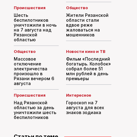
Происшествия
Общество
Шесть
Жители Рязанской
беспилотников
области стали
уничтожили в ночь
вдвое реже
на 7 августа над
жаловаться на
Рязанской
мошенников
областью
Общество
Новости кино и ТВ
Массовое
Фильм «Последний
отключение
богатырь. Колобок»
электричества
собрал более 51
произошло в
млн рублей в день
Рязани вечером 6
премьеры
августа
Происшествия
Интересное
Над Рязанской
Гороскоп на 7
областью за день
августа для всех
уничтожили шесть
знаков зодиака
беспилотников
Статьи по теме