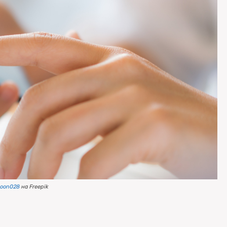
noon028
на Freepik