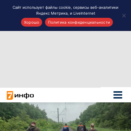
Сайт использует файлы cookie, сервисы веб-аналитики
Яндекс Метрика, и LiveInternet
Хорошо
Политика конфиденциальности
Акценты
Материалы о Рязани и области
Проекты 7 инфо
Здоровье
Интересное
Новости кино и ТВ
Новости России
Политика
Новости мира
Все материалы 7инфо
О НАС