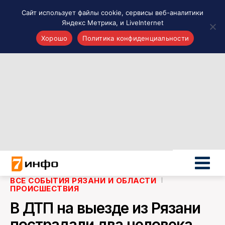
Сайт использует файлы cookie, сервисы веб-аналитики
Яндекс Метрика, и LiveInternet
Хорошо
Политика конфиденциальности
Акценты
Материалы о Рязани и области
Проекты 7 инфо
Здоровье
Интересное
Новости кино и ТВ
Новости России
Политика
Новости мира
ВСЕ СОБЫТИЯ РЯЗАНИ И ОБЛАСТИ
ПРОИСШЕСТВИЯ
Все материалы 7инфо
В ДТП на выезде из Рязани
О НАС
пострадали два человека