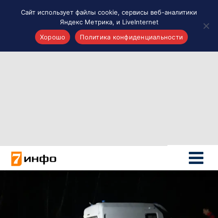
Сайт использует файлы cookie, сервисы веб-аналитики
Яндекс Метрика, и LiveInternet
Хорошо
Политика конфиденциальности
Акценты
Материалы о Рязани и области
Проекты 7 инфо
Здоровье
Интересное
Новости кино и ТВ
Новости России
Политика
Новости мира
Все материалы 7инфо
О НАС