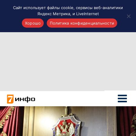
Сайт использует файлы cookie, сервисы веб-аналитики
Яндекс Метрика, и LiveInternet
Хорошо
Политика конфиденциальности
Акценты
Материалы о Рязани и области
Проекты 7 инфо
Здоровье
Интересное
Новости кино и ТВ
Новости России
Политика
Новости мира
Все материалы 7инфо
О НАС