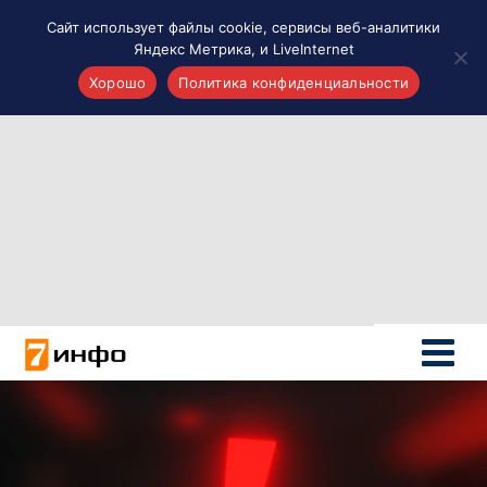
Сайт использует файлы cookie, сервисы веб-аналитики
Яндекс Метрика, и LiveInternet
Хорошо
Политика конфиденциальности
Акценты
Материалы о Рязани и области
Проекты 7 инфо
Здоровье
Интересное
Новости кино и ТВ
Новости России
Политика
Новости мира
Все материалы 7инфо
О НАС