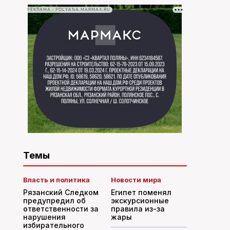
РЕКЛАМА • POLYANA.MARMAX.RU
Темы
Власть и политика
Новости мира
Рязанский Следком
Египет поменял
предупредил об
экскурсионные
ответственности за
правила из-за
нарушения
жары
избирательного