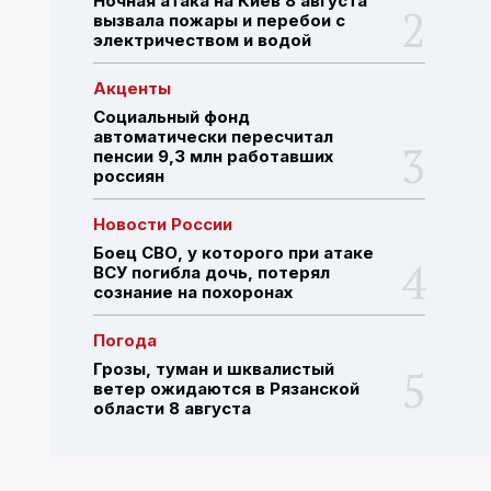
Ночная атака на Киев 8 августа
вызвала пожары и перебои с
электричеством и водой
ПОИСК ПО САЙТУ
Акценты
Социальный фонд
автоматически пересчитал
пенсии 9,3 млн работавших
россиян
Новости России
Боец СВО, у которого при атаке
ВСУ погибла дочь, потерял
сознание на похоронах
Погода
Грозы, туман и шквалистый
ветер ожидаются в Рязанской
области 8 августа