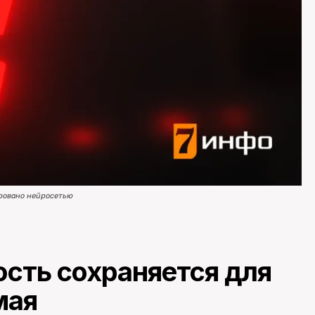
ровано нейросетью
ость сохраняется для
 мая