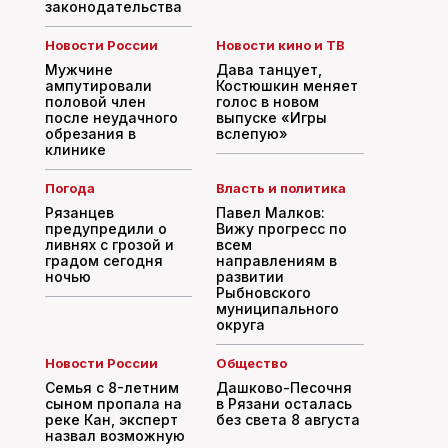
законодательства
Новости России
Новости кино и ТВ
Мужчине
Дава танцует,
ампутировали
Костюшкин меняет
половой член
голос в новом
после неудачного
выпуске «Игры
обрезания в
вслепую»
клинике
Погода
Власть и политика
Рязанцев
Павел Малков:
предупредили о
Вижу прогресс по
ливнях с грозой и
всем
градом сегодня
направлениям в
ночью
развитии
Рыбновского
муниципального
округа
Новости России
Общество
Семья с 8-летним
Дашково-Песочня
сыном пропала на
в Рязани осталась
реке Кан, эксперт
без света 8 августа
назвал возможную