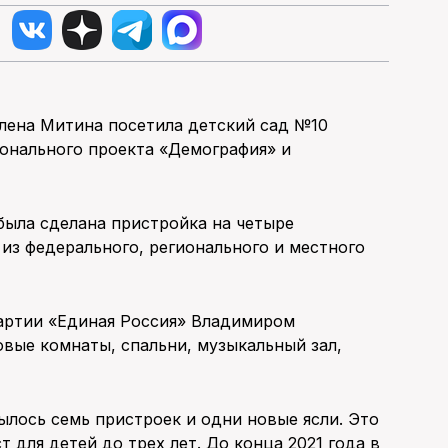
Елена Митина посетила детский сад №10
онального проекта «Демография» и
была сделана пристройка на четыре
 из федерального, регионального и местного
партии «Единая Россия» Владимиром
вые комнаты, спальни, музыкальный зал,
рылось семь пристроек и одни новые ясли. Это
 для детей до трех лет. До конца 2021 года в