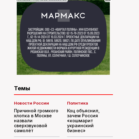
РЕКЛАМА • POLYANA.MARMAX.RU
Темы
Новости России
Политика
Причиной громкого
Коц объяснил,
хлопка в Москве
зачем Россия
назвали
«кошмарит
сверхзвуковой
украинский
самолёт
бизнес»