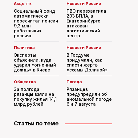
Акценты
Новости России
Социальный фонд
ПВО перехватила
автоматически
203 БПЛА, в
пересчитал пенсии
Екатеринбурге
9,3 млн
атакован
работавших
логистический
россиян
центр
Политика
Новости России
Эксперты
В Госдуме
объяснили, куда
придумали, как
ударил «огненный
спасти жертв
дождь» в Киеве
«схемы Долиной»
Общество
Погода
За полгода
Рязанцев
рязанцы взяли на
предупредили об
покупку жилья 14,1
аномальной погоде
млрд рублей
6 и 7 августа
Статьи по теме