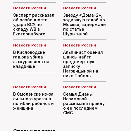
Новости России
Новости России
Эксперт рассказал
Звезду «Дома-2»,
об особенности
ходившую голой по
удара ВСУ по
Москве, задержали
складу WB в
по статье
Екатеринбурге
Шурыгиной
Новости России
Новости России
В Кисловодске
Альпинист оценил
гадюка убила
шансы найти
экскурсовода на
предсмертную
кладбище
записку
Наговицыной на
пике Победы
Новости России
Новости России
В Смоленске из-за
Семья Дианы
сильного урагана
Назимовой
погибли ребенок и
рассказала правду
женщина
о ее последнем
СМС