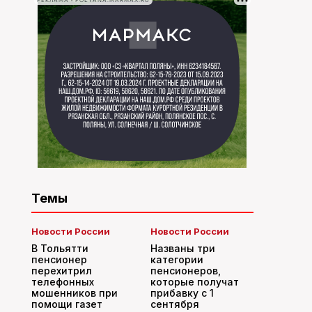
РЕКЛАМА • POLYANA.MARMAX.RU
Темы
Новости России
Новости России
В Тольятти
Названы три
пенсионер
категории
перехитрил
пенсионеров,
телефонных
которые получат
мошенников при
прибавку с 1
помощи газет
сентября