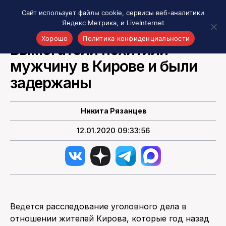
Сайт использует файлы cookie, сервисы веб-аналитики
Яндекс Метрика, и LiveInternet
НОВОСТИ РОССИИ
Хорошо
Политика конфиденциальности
Вымогатели похитили
мужчину в Кирове и были
Акценты
Материалы о Рязани и области
задержаны
Проекты 7 инфо
Здоровье
Никита Рязанцев
Интересное
12.01.2020 09:33:56
Новости кино и ТВ
Новости России
Политика
Новости мира
Все материалы 7инфо
Ведется расследование уголовного дела в
О НАС
отношении жителей Кирова, которые год назад