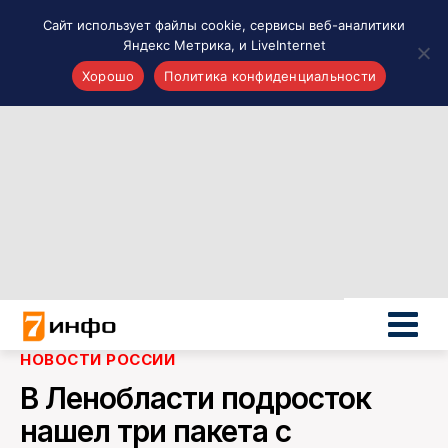
Сайт использует файлы cookie, сервисы веб-аналитики
Яндекс Метрика, и LiveInternet
Хорошо
Политика конфиденциальности
Акценты
Материалы о Рязани и области
Проекты 7 инфо
Здоровье
Интересное
Новости кино и ТВ
Новости России
Политика
Новости мира
НОВОСТИ РОССИИ
Все материалы 7инфо
В Ленобласти подросток
О НАС
нашел три пакета с