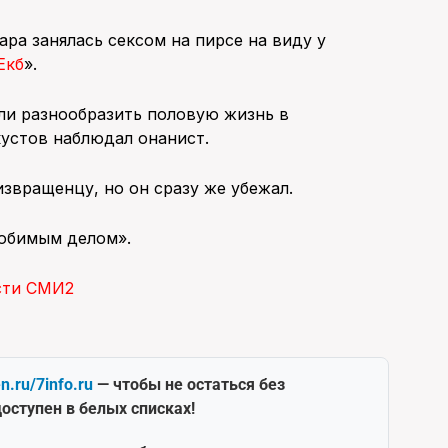
ара занялась сексом на пирсе на виду у
Екб
».
и разнообразить половую жизнь в
кустов наблюдал онанист.
звращенцу, но он сразу же убежал.
юбимым делом».
сти СМИ2
en.ru/7info.ru
— чтобы не остаться без
оступен в белых списках!