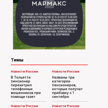
Темы
Новости России
Новости России
В Тольятти
Названы три
пенсионер
категории
перехитрил
пенсионеров,
телефонных
которые получат
мошенников при
прибавку с 1
помощи газет
сентября
Новости России
Новости России