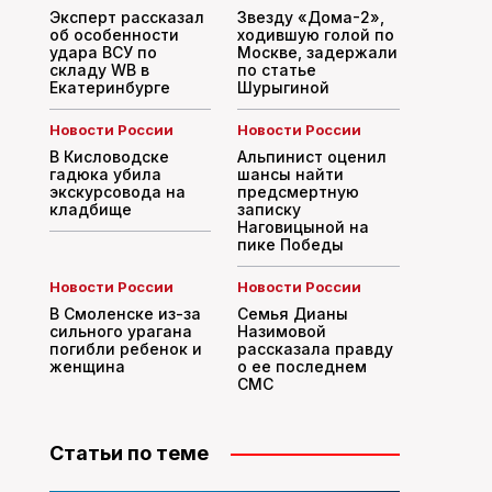
Эксперт рассказал
Звезду «Дома-2»,
об особенности
ходившую голой по
удара ВСУ по
Москве, задержали
складу WB в
по статье
Екатеринбурге
Шурыгиной
Новости России
Новости России
В Кисловодске
Альпинист оценил
гадюка убила
шансы найти
экскурсовода на
предсмертную
кладбище
записку
Наговицыной на
пике Победы
Новости России
Новости России
В Смоленске из-за
Семья Дианы
сильного урагана
Назимовой
погибли ребенок и
рассказала правду
женщина
о ее последнем
СМС
Статьи по теме