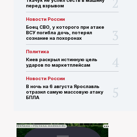
Ткачук не успел сесть в машину
перед взрывом
ПОИСК ПО САЙТУ
Новости России
Боец СВО, у которого при атаке
ВСУ погибла дочь, потерял
сознание на похоронах
Политика
Киев раскрыл истинную цель
ударов по маркетплейсам
Новости России
В ночь на 6 августа Ярославль
отразил самую массовую атаку
БПЛА
РЕКЛАМА • POLYANA.MARMAX.RU