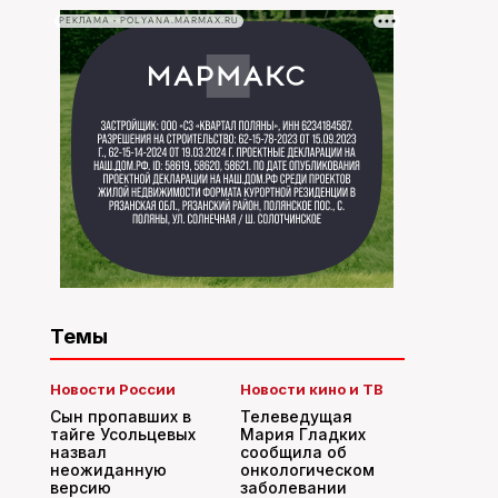
РЕКЛАМА • POLYANA.MARMAX.RU
Темы
Новости России
Новости кино и ТВ
Сын пропавших в
Телеведущая
тайге Усольцевых
Мария Гладких
назвал
сообщила об
неожиданную
онкологическом
версию
заболевании