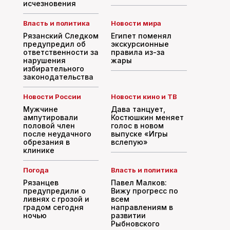
исчезновения
Власть и политика
Новости мира
Рязанский Следком
Египет поменял
предупредил об
экскурсионные
ответственности за
правила из-за
нарушения
жары
избирательного
законодательства
Новости России
Новости кино и ТВ
Мужчине
Дава танцует,
ампутировали
Костюшкин меняет
половой член
голос в новом
после неудачного
выпуске «Игры
обрезания в
вслепую»
клинике
Погода
Власть и политика
Рязанцев
Павел Малков:
предупредили о
Вижу прогресс по
ливнях с грозой и
всем
градом сегодня
направлениям в
ночью
развитии
Рыбновского