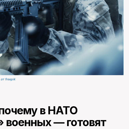
от freepik
 почему в НАТО
» военных — готовят