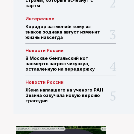
страны, которые исчезнут с
карты
ПОИСК ПО САЙТУ
Интересное
Коридор затмений: кому из
знаков зодиака август изменит
жизнь навсегда
Новости России
В Москве бенгальский кот
насмерть загрыз чихуахуа,
оставленную на передержку
Новости России
Жена напавшего на ученого РАН
Зезина озвучила новую версию
трагедии
РЕКЛАМА • POLYANA.MARMAX.RU