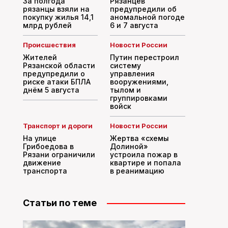
За полгода
Рязанцев
рязанцы взяли на
предупредили об
покупку жилья 14,1
аномальной погоде
млрд рублей
6 и 7 августа
Происшествия
Новости России
Жителей
Путин перестроил
Рязанской области
систему
предупредили о
управления
риске атаки БПЛА
вооружениями,
днём 5 августа
тылом и
группировками
войск
Транспорт и дороги
Новости России
На улице
Жертва «схемы
Грибоедова в
Долиной»
Рязани ограничили
устроила пожар в
движение
квартире и попала
транспорта
в реанимацию
Статьи по теме