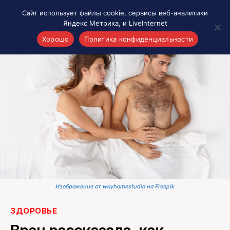
Сайт использует файлы cookie, сервисы веб-аналитики
Яндекс Метрика, и LiveInternet
Хорошо
Политика конфиденциальности
Акценты
Материалы о Рязани и области
Проекты 7 инфо
Здоровье
Интересное
Новости кино и ТВ
Новости России
Политика
Новости мира
Изображение от wayhomestudio на Freepik
Все материалы 7инфо
ЗДОРОВЬЕ
О НАС