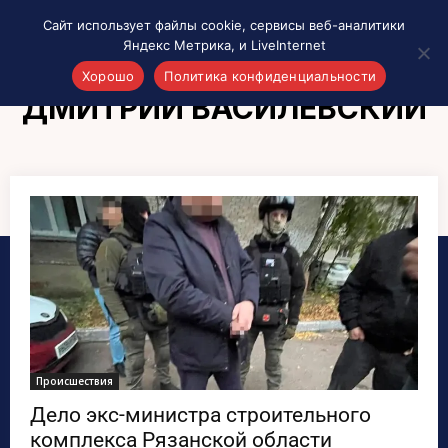
Сайт использует файлы cookie, сервисы веб-аналитики
Яндекс Метрика, и LiveInternet
Хорошо
Политика конфиденциальности
ДМИТРИЙ ВАСИЛЕВСКИЙ
Акценты
Материалы о Рязани и области
Проекты 7 инфо
Здоровье
Интересное
Новости кино и ТВ
Новости России
Политика
Новости мира
Все материалы 7инфо
Происшествия
О НАС
Дело экс-министра строительного
комплекса Рязанской области