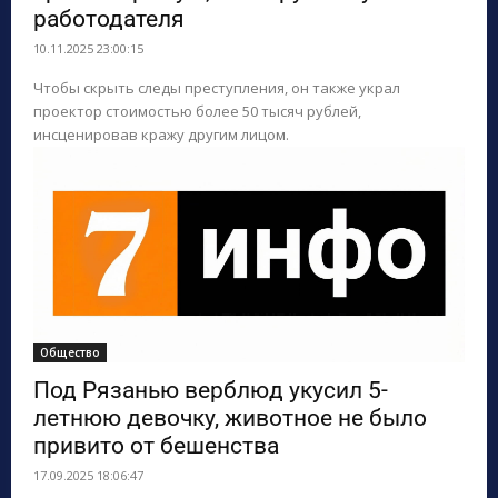
работодателя
ПОИСК ПО САЙТУ
10.11.2025 23:00:15
Чтобы скрыть следы преступления, он также украл
проектор стоимостью более 50 тысяч рублей,
инсценировав кражу другим лицом.
Общество
Под Рязанью верблюд укусил 5-
летнюю девочку, животное не было
привито от бешенства
17.09.2025 18:06:47