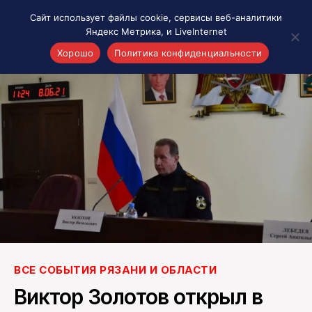
Сайт использует файлы cookie, сервисы веб-аналитики
Яндекс Метрика, и LiveInternet
Хорошо
Политика конфиденциальности
Акценты
Материалы о Рязани и области
Проекты 7 инфо
Здоровье
Интересное
Новости кино и ТВ
Новости России
Политика
Новости мира
Все материалы 7инфо
ВСЕ СОБЫТИЯ РЯЗАНИ И ОБЛАСТИ
О НАС
Виктор Золотов открыл в