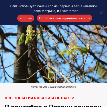
Сайт использует файлы cookie, сервисы веб-аналитики
Яндекс Метрика, и LiveInternet
Хорошо
Политика конфиденциальности
Акценты
Материалы о Рязани и области
Проекты 7 инфо
Здоровье
Интересное
Новости кино и ТВ
Новости России
Политика
Новости мира
Фото: Ирина Теущакова ВКонтакте
Все материалы 7инфо
ВСЕ СОБЫТИЯ РЯЗАНИ И ОБЛАСТИ
О НАС