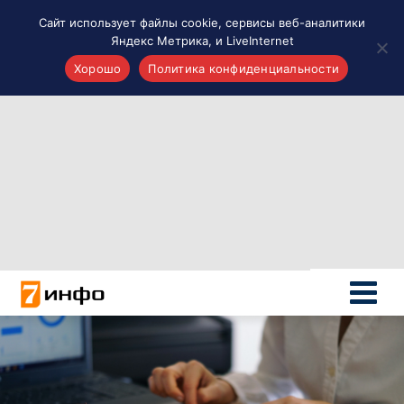
Сайт использует файлы cookie, сервисы веб-аналитики
Яндекс Метрика, и LiveInternet
Хорошо
Политика конфиденциальности
Акценты
Материалы о Рязани и области
Проекты 7 инфо
Здоровье
Интересное
Новости кино и ТВ
Новости России
Политика
Новости мира
Все материалы 7инфо
О НАС