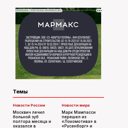
РЕКЛАМА • POLYANA.MARMAX.RU
Темы
Новости России
Новости мира
Москвич лечил
Марк Мампасси
больной зуб
перешел из
полтора месяца и
«Локомотива» в
оказался в
«Русенборг» и