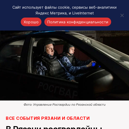
Сайт использует файлы cookie, сервисы веб-аналитики
Яндекс Метрика, и LiveInternet
Хорошо
Политика конфиденциальности
Акценты
Материалы о Рязани и области
Проекты 7 инфо
Здоровье
Интересное
Новости кино и ТВ
Новости России
Политика
Новости мира
Фото: Управление Росгвардии по Рязанской области
Все материалы 7инфо
ВСЕ СОБЫТИЯ РЯЗАНИ И ОБЛАСТИ
О НАС