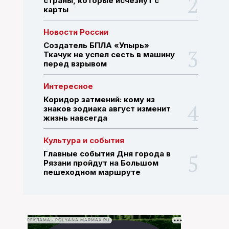
страны, которые исчезнут с
карты
ПОИСК ПО САЙТУ
Новости России
Создатель БПЛА «Упырь»
Ткачук не успел сесть в машину
перед взрывом
Интересное
Коридор затмений: кому из
знаков зодиака август изменит
жизнь навсегда
Культура и события
Главные события Дня города в
Рязани пройдут на Большом
пешеходном маршруте
РЕКЛАМА • POLYANA.MARMAX.RU