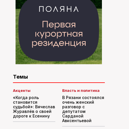
Темы
Акценты
Власть и политика
«Когда роль
В Рязани состоялся
становится
очень женский
судьбой»: Вячеслав
разговор с
Журавлёв о своей
депутатом
дороге к Есенину
Сарданой
Авксентьевой