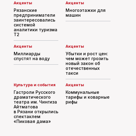
Акценты
Акценты
Рязанские
Многоэтажки для
предприниматели
машин
заинтересовались
системой
аналитики туризма
T2
Акценты
Акценты
Миллиарды
Убытки и рост цен:
спустят на воду
чем может грозить
новый закон об
отечественных
такси
Культура и события
Акценты
Гастроли Русского
Коммунальные
драматического
тарифы и коварные
театра им. Чингиза
рифы
Айтматова
в Рязани открылись
спектаклем
«Пиковая дама»