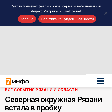
Сайт использует файлы cookie, сервисы веб-аналитики
Яндекс Метрика, и LiveInternet
Хорошо
Политика конфиденциальности
Акценты
Материалы о Рязани и области
Проекты 7 инфо
Здоровье
Интересное
Новости кино и ТВ
Новости России
Политика
Новости мира
ВСЕ СОБЫТИЯ РЯЗАНИ И ОБЛАСТИ
Все материалы 7инфо
Северная окружная Рязани
О НАС
встала в пробку