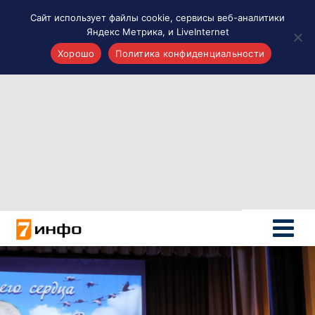
Сайт использует файлы cookie, сервисы веб-аналитики
Яндекс Метрика, и LiveInternet
Хорошо
Политика конфиденциальности
Акценты
Материалы о Рязани и области
Проекты 7 инфо
Здоровье
Интересное
Новости кино и ТВ
Новости России
Политика
Новости мира
Все материалы 7инфо
О НАС