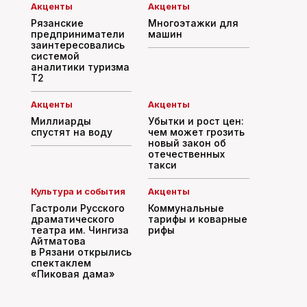
Акценты
Акценты
Рязанские
Многоэтажки для
предприниматели
машин
заинтересовались
системой
аналитики туризма
T2
Акценты
Акценты
Миллиарды
Убытки и рост цен:
спустят на воду
чем может грозить
новый закон об
отечественных
такси
Культура и события
Акценты
Гастроли Русского
Коммунальные
драматического
тарифы и коварные
театра им. Чингиза
рифы
Айтматова
в Рязани открылись
спектаклем
«Пиковая дама»