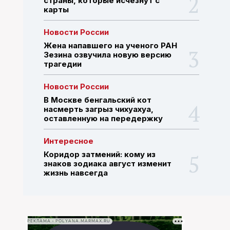
страны, которые исчезнут с
карты
ПОИСК ПО САЙТУ
Новости России
Жена напавшего на ученого РАН
Зезина озвучила новую версию
трагедии
Новости России
В Москве бенгальский кот
насмерть загрыз чихуахуа,
оставленную на передержку
Интересное
Коридор затмений: кому из
знаков зодиака август изменит
жизнь навсегда
РЕКЛАМА • POLYANA.MARMAX.RU