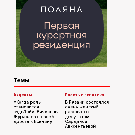
Темы
Акценты
Власть и политика
«Когда роль
В Рязани состоялся
становится
очень женский
судьбой»: Вячеслав
разговор с
Журавлёв о своей
депутатом
дороге к Есенину
Сарданой
Авксентьевой