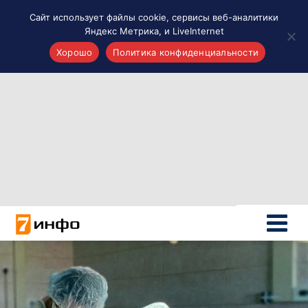
Сайт использует файлы cookie, сервисы веб-аналитики
Яндекс Метрика, и LiveInternet
Хорошо
Политика конфиденциальности
Акценты
Материалы о Рязани и области
Проекты 7 инфо
Здоровье
Интересное
Новости кино и ТВ
Новости России
Политика
Новости мира
Все материалы 7инфо
О НАС