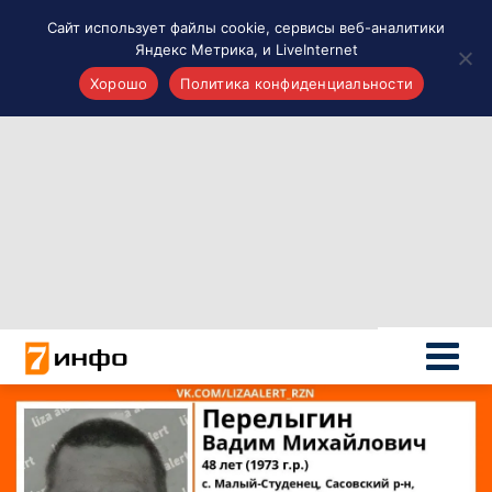
Сайт использует файлы cookie, сервисы веб-аналитики
Яндекс Метрика, и LiveInternet
Хорошо
Политика конфиденциальности
Акценты
Материалы о Рязани и области
Проекты 7 инфо
Здоровье
Интересное
Новости кино и ТВ
Новости России
Политика
Новости мира
Все материалы 7инфо
О НАС