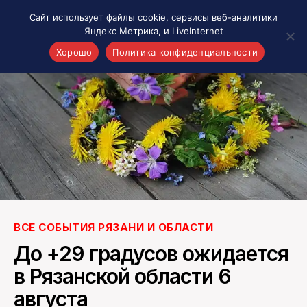
Сайт использует файлы cookie, сервисы веб-аналитики
Яндекс Метрика, и LiveInternet
Хорошо
Политика конфиденциальности
Акценты
Материалы о Рязани и области
Проекты 7 инфо
Здоровье
Интересное
Новости кино и ТВ
Новости России
Политика
ВСЕ СОБЫТИЯ РЯЗАНИ И ОБЛАСТИ
Новости мира
До +29 градусов ожидается
Все материалы 7инфо
в Рязанской области 6
О НАС
августа