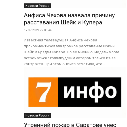
Новости России
Анфиса Чехова назвала причину
расставания Шейк и Купера
17.07.2019 22:09:46
Известная телеведущая Анфиса Чехова
прокомментировала громкое расставание Ирины
Шейк и Брэдли Купера. По ее мнению, модель могла
встречаться с голливудским актером только из-за
контракта. При этом Анфиса отметила, что...
Новости России
Утренний пожар в Саратове унес