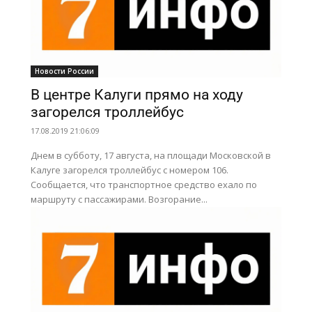
Новости России
В центре Калуги прямо на ходу
загорелся троллейбус
17.08.2019 21:06:09
Днем в субботу, 17 августа, на площади Московской в
Калуге загорелся троллейбус с номером 106.
Сообщается, что транспортное средство ехало по
маршруту с пассажирами. Возгорание...