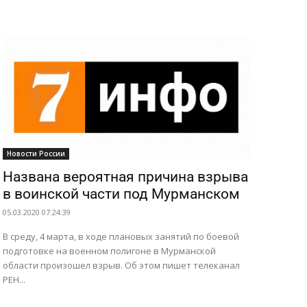
ПОИСК ПО САЙТУ
Новости России
Названа вероятная причина взрыва
в воинской части под Мурманском
05.03.2020 07:24:39
В среду, 4 марта, в ходе плановых занятий по боевой
подготовке на военном полигоне в Мурманской
области произошел взрыв. Об этом пишет телеканал
РЕН...