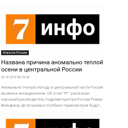
Новости России
Названа причина аномально теплой
осени в центральной России
20.10.2019 08:19:56
Аномально теплую погоду в центральной части России
вызвана антициклоном. Об этом "РГ" рассказал
научный руководитель Гидрометцентра России Роман
Вильфанд. До вторника столбики термометров будут...