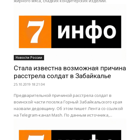
жирного мяса, сладких кондитерских изделий.
Новости России
Стала известна возможная причина
расстрела солдат в Забайкалье
25.10.2019 18:21:04
Предварительной причиной расстрела солдат в
воинской части поселка Горный Забайкальского края
назвали дедовщину. Об этом пишет Лента со ссылкой
на Telegram-канал Mash. По данным источника,...