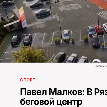
Кадр из 
СПОРТ
Павел Малков: В Ря
беговой центр