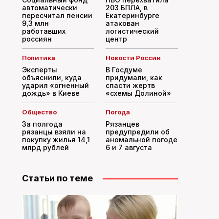
автоматически
203 БПЛА, в
пересчитал пенсии
Екатеринбурге
9,3 млн
атакован
работавших
логистический
россиян
центр
Политика
Новости России
Эксперты
В Госдуме
объяснили, куда
придумали, как
ударил «огненный
спасти жертв
дождь» в Киеве
«схемы Долиной»
Общество
Погода
За полгода
Рязанцев
рязанцы взяли на
предупредили об
покупку жилья 14,1
аномальной погоде
млрд рублей
6 и 7 августа
Статьи по теме