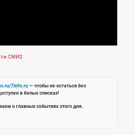
сти СМИ2
en.ru/7info.ru
— чтобы не остаться без
оступен в белых списках!
ваем о главных событиях этого дня.