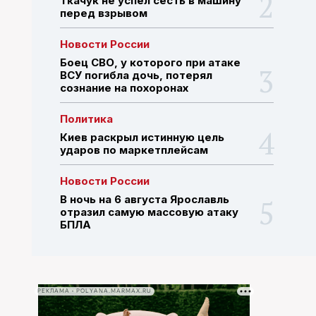
Ткачук не успел сесть в машину
перед взрывом
ПОИСК ПО САЙТУ
Новости России
Боец СВО, у которого при атаке
ВСУ погибла дочь, потерял
сознание на похоронах
Политика
Киев раскрыл истинную цель
ударов по маркетплейсам
Новости России
В ночь на 6 августа Ярославль
отразил самую массовую атаку
БПЛА
РЕКЛАМА • POLYANA.MARMAX.RU