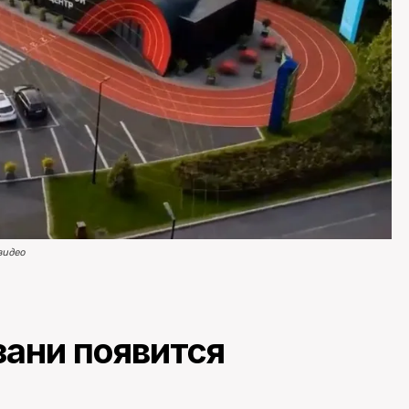
видео
зани появится