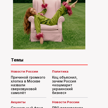
Темы
Новости России
Политика
Причиной громкого
Коц объяснил,
хлопка в Москве
зачем Россия
назвали
«кошмарит
сверхзвуковой
украинский
самолёт
бизнес»
Акценты
Новости России
Социальный фонд
ПВО перехватила