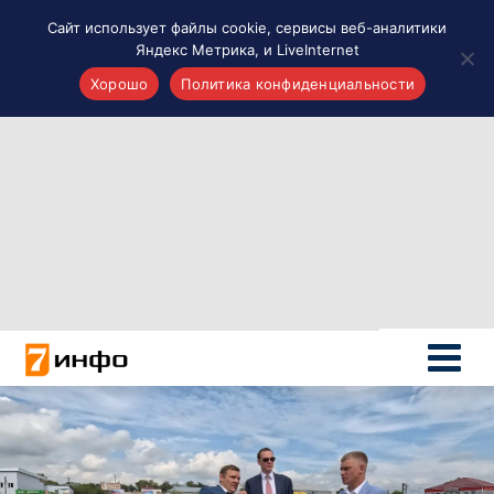
Сайт использует файлы cookie, сервисы веб-аналитики
Яндекс Метрика, и LiveInternet
Хорошо
Политика конфиденциальности
Акценты
Материалы о Рязани и области
Проекты 7 инфо
Здоровье
Интересное
Новости кино и ТВ
Новости России
Политика
Новости мира
Все материалы 7инфо
О НАС