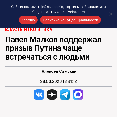
Сайт использует файлы cookie, сервисы веб-аналитики
Яндекс Метрика, и LiveInternet
Фото: max.ru/pv_malkov
Хорошо
Политика конфиденциальности
ВЛАСТЬ И ПОЛИТИКА
Акценты
Павел Малков поддержал
Материалы о Рязани и области
призыв Путина чаще
Проекты 7 инфо
встречаться с людьми
Здоровье
Интересное
Новости кино и ТВ
Алексей Самохин
Новости России
28.06.2026 18:41:12
Политика
Новости мира
Все материалы 7инфо
О НАС