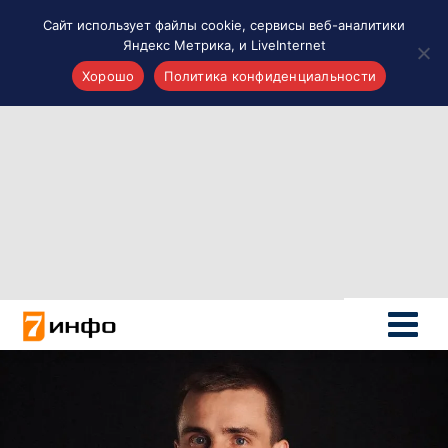
Сайт использует файлы cookie, сервисы веб-аналитики
Яндекс Метрика, и LiveInternet
Хорошо
Политика конфиденциальности
Акценты
Материалы о Рязани и области
Проекты 7 инфо
Здоровье
Интересное
Новости кино и ТВ
Новости России
Политика
Новости мира
Все материалы 7инфо
О НАС