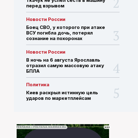
Ткачук не успел сесть в машину
перед взрывом
ПОИСК ПО САЙТУ
Новости России
Боец СВО, у которого при атаке
ВСУ погибла дочь, потерял
сознание на похоронах
Новости России
В ночь на 6 августа Ярославль
отразил самую массовую атаку
БПЛА
Политика
Киев раскрыл истинную цель
ударов по маркетплейсам
РЕКЛАМА • POLYANA.MARMAX.RU