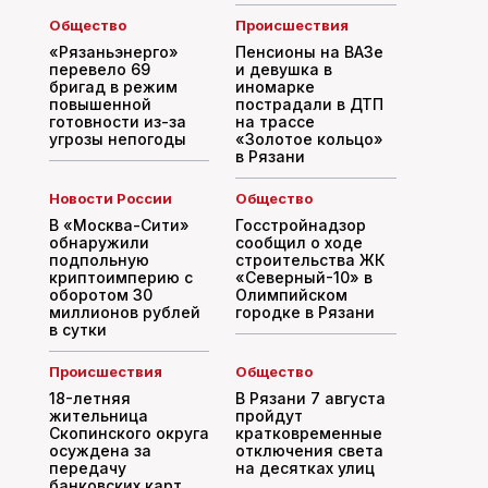
Общество
Происшествия
«Рязаньэнерго»
Пенсионы на ВАЗе
перевело 69
и девушка в
бригад в режим
иномарке
повышенной
пострадали в ДТП
готовности из-за
на трассе
угрозы непогоды
«Золотое кольцо»
в Рязани
Новости России
Общество
В «Москва-Сити»
Госстройнадзор
обнаружили
сообщил о ходе
подпольную
строительства ЖК
криптоимперию с
«Северный-10» в
оборотом 30
Олимпийском
миллионов рублей
городке в Рязани
в сутки
Происшествия
Общество
18-летняя
В Рязани 7 августа
жительница
пройдут
Скопинского округа
кратковременные
осуждена за
отключения света
передачу
на десятках улиц
банковских карт