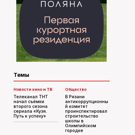
Темы
Новости кино и ТВ
Общество
Телеканал ТНТ
В Рязани
начал съёмки
антикоррупционны
второго сезона
й комитет
сериала «Кузя.
проинспектировал
Путь к успеху»
строительство
школы в
Олимпийском
городке